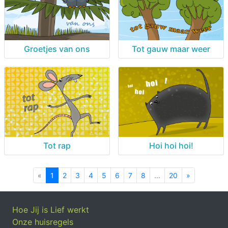
Groetjes van ons
Tot gauw maar weer
Tot rap
Hoi hoi hoi!
«
Previous
1
2
3
4
5
6
7
8
...
20
»
Next
Hoe Jij is Lief werkt
Onze huisregels