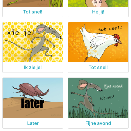
Tot snel!
Hé jij!
Ik zie je!
Tot snel!
Later
Fijne avond