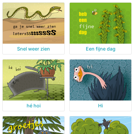
Snel weer zien
Een fijne dag
hé hoi
Hi