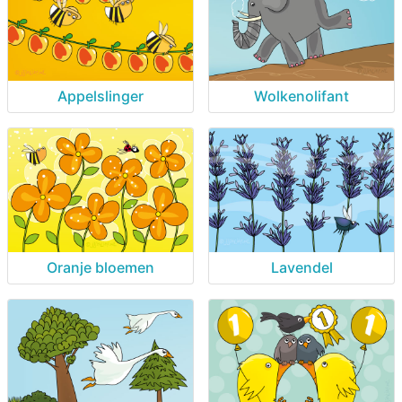
Appelslinger
Wolkenolifant
Oranje bloemen
Lavendel