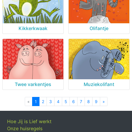
Kikkerkwaak
Olifantje
Twee varkentjes
Muziekolifant
«
Previous
1
2
3
4
5
6
7
8
9
»
Next
Hoe Jij is Lief werkt
Onze huisregels