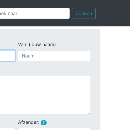
Zoeken
Van: (jouw naam)
Afzender:
?