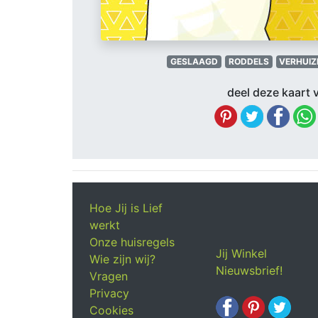
GESLAAGD
RODDELS
VERHUIZ
deel deze kaart v
Hoe Jij is Lief
werkt
Onze huisregels
Jij Winkel
Wie zijn wij?
Nieuwsbrief!
Vragen
Privacy
Cookies