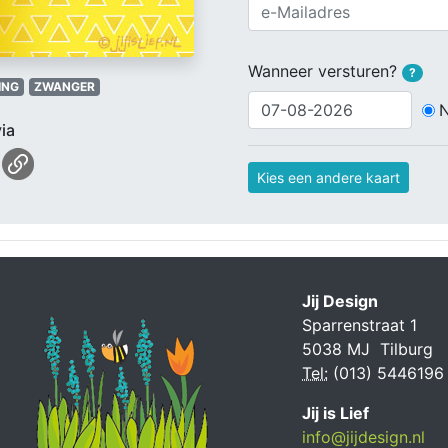
Wanneer versturen?
?
ING
ZWANGER
ia
Kies een andere kaart
Jij Design
Sparrenstraat 1
5038 MJ Tilburg
Tel:
(013) 5446196
Jij is Lief
info@jijdesign.nl