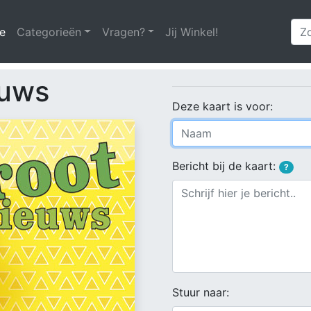
e
(huidige)
Categorieën
Vragen?
Jij Winkel!
euws
Deze kaart is voor:
Bericht bij de kaart:
?
Stuur naar: