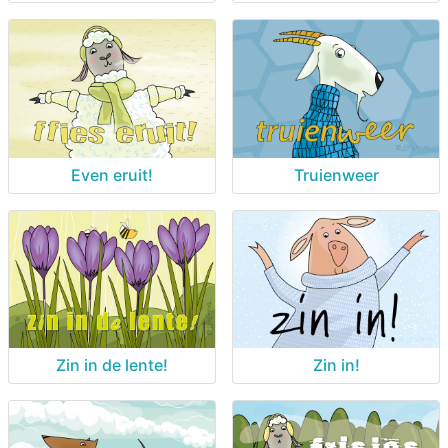
Even eruit!
Truienweer
Zin in de lente!
Zin in!