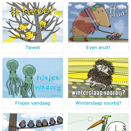
Twwet
Even eruit!
Frisjes vandaag
Winterslaap voorbij?