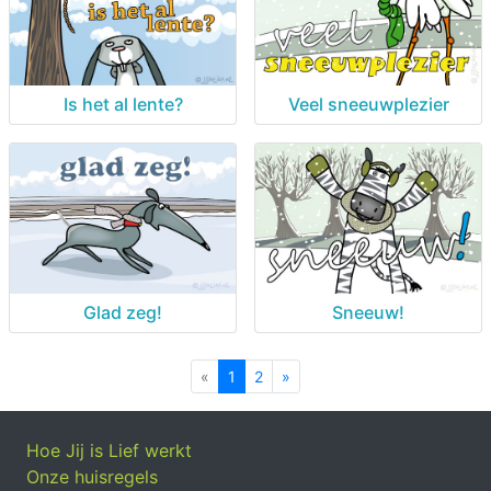
Is het al lente?
Veel sneeuwplezier
Glad zeg!
Sneeuw!
«
Previous
1
2
»
Next
Hoe Jij is Lief werkt
Onze huisregels