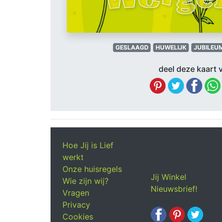
GESLAAGD
HUWELIJK
JUBILEU
deel deze kaart v
Hoe Jij is Lief
werkt
Onze huisregels
Jij Winkel
Wie zijn wij?
Nieuwsbrief!
Vragen
Privacy
Cookies