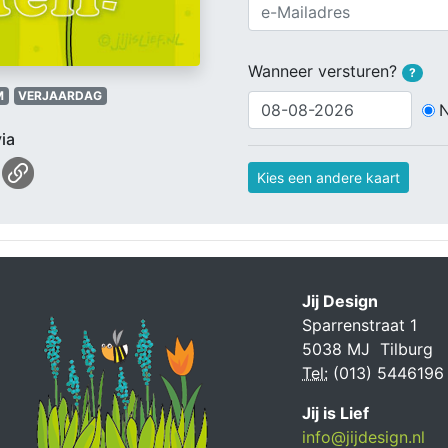
Wanneer versturen?
?
M
VERJAARDAG
ia
Kies een andere kaart
Jij Design
Sparrenstraat 1
5038 MJ Tilburg
Tel:
(013) 5446196
Jij is Lief
info@jijdesign.nl