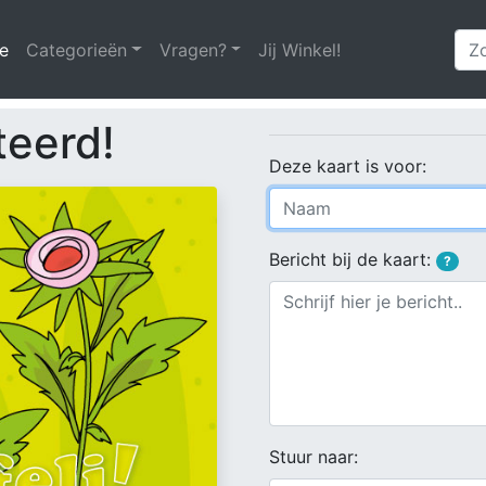
e
(huidige)
Categorieën
Vragen?
Jij Winkel!
teerd!
Deze kaart is voor:
Bericht bij de kaart:
?
Stuur naar: