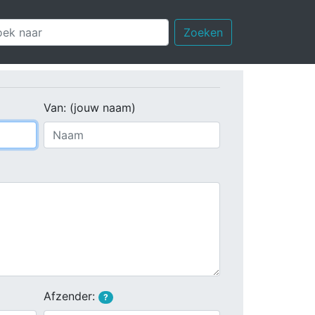
Zoeken
Van: (jouw naam)
Afzender:
?