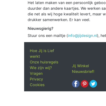
Het laten maken van een persoonlijk geboor
duurder dan andere kaartjes. We werken sa
die net als wij hoge kwaliteit levert, maar
drukker samenwerken. Er kan veel.
Nieuwsgierig?
Stuur ons een mailtje (
info@jijdesign.nl
), he
Hoe Jij is Lief
werkt
Onze huisregels
Jij Winkel
Wie zijn wij?
Nieuwsbrief!
Vragen
Privacy
Cookies