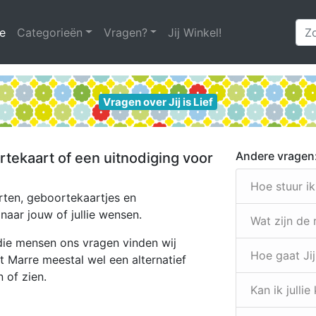
e
(huidige)
Categorieën
Vragen?
Jij Winkel!
Vragen over Jij is Lief
Andere vragen
rtekaart of een uitnodiging voor
Hoe stuur i
ten, geboortekaartjes en
naar jouw of jullie wensen.
Wat zijn de
die mensen ons vragen vinden wij
Hoe gaat Jij
ft Marre meestal wel een alternatief
 of zien.
Kan ik julli