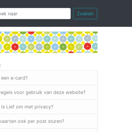
Zoeken
:
k een e-card?
 regels voor gebruik van deze website?
 is Lief om met privacy?
e kaarten ook per post sturen?