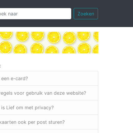
Zoeken
:
k een e-card?
 regels voor gebruik van deze website?
 is Lief om met privacy?
e kaarten ook per post sturen?