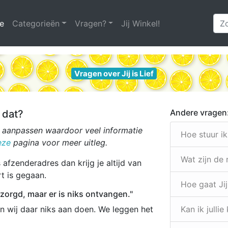
e
(huidige)
Categorieën
Vragen?
Jij Winkel!
Vragen over Jij is Lief
Andere vragen
 dat?
t aanpassen waardoor veel informatie
Hoe stuur i
eze
pagina voor meer uitleg.
Wat zijn de
afzenderadres dan krijg je altijd van
rt is gegaan.
Hoe gaat Jij
ezorgd, maar er is niks ontvangen."
n wij daar niks aan doen. We leggen het
Kan ik julli