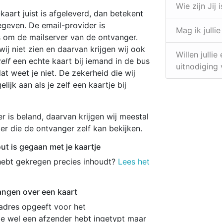
Wie zijn Jij i
kaart juist is afgeleverd, dan betekent
gegeven. De email-provider is
Mag ik julli
s om de mailserver van de ontvanger.
ij niet zien en daarvan krijgen wij ook
Willen julli
elf
een echte kaart bij iemand in de bus
uitnodiging
t weet je niet. De zekerheid die wij
ijk aan als je zelf een kaartje bij
 is beland, daarvan krijgen wij meestal
r die de ontvanger zelf kan bekijken.
out is gegaan met je kaartje
 hebt gekregen precies inhoudt?
Lees het
angen over een kaart
ladres opgeeft voor het
e wel een afzender hebt ingetypt maar