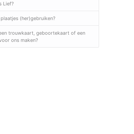
s Lief?
e plaatjes (her)gebruiken?
e een trouwkaart, geboortekaart of een
 voor ons maken?